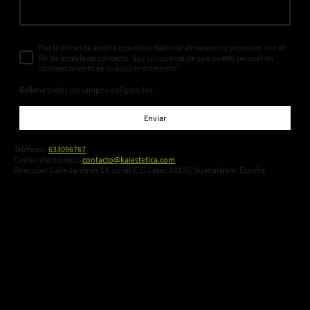
Por la presente acepto que estos datos se almacenen y procesen con el
fin de establecer contacto. Soy consciente de que puedo revocar mi
consentimiento en cualquier momento*
Rellene todos los campos obligatorios
Enviar
Teléfono:
633096767
Correo electrónico:
contacto@kaiestetica.com
Dirección: Calle Jardines 13, Local 5, El Casar, 19170, Guadalajara, España